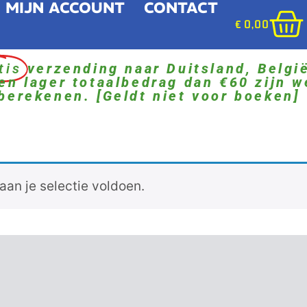
MIJN ACCOUNT
CONTACT
€
0,00
tis
verzending naar Duitsland, Belgi
en lager totaalbedrag dan €60 zijn w
berekenen. [Geldt niet voor boeken]
an je selectie voldoen.