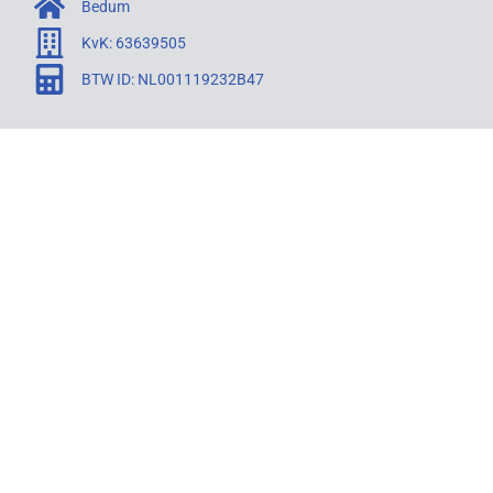
Bedum
KvK: 63639505
BTW ID: NL001119232B47