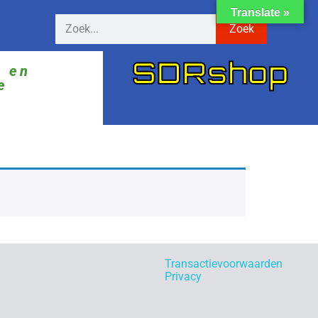
Translate »
Zoek
SDRshop
ë en
e
Transactievoorwaarden
Privacy