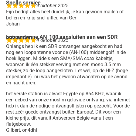
Snelle service
4 oktober 2025
Fijn bedrijf alles heel duidelijk, je kan gewoon mailen of
bellen en krijg snel uitleg van Ger
Johan
Loopantenne AN-100 aansluiten aan een SDR ontvanger.
4 oktober 2025
Onlangs heb ik een SDR ontvanger aangekocht en had
nog een loopantenne voor de (AN-100) middengolf in de
hoek liggen. Middels een SMA/SMA coax kabeltje,
waarvan ik één stekker verving met een mono 3.5 mm
stekker, zo de loop aangesloten. Let wel, op de HI-Z (hoge
impedantie). nu was het gewoon afwachten op de avond
en nacht uren.
het verste station is alvast Egypte op 864 KHz, waar ik
een gebed van onze moslim gelovige ontvang. via internet
heb ik dan de nodige ontvangstlijsten op gezocht. Voor de
rest zéér goede ontvangst buiten Europa!, Dit voor een
kleine prijs. dit vanuit Antwerpen België vanuit een
flatgebouw.
Gilbert, on4dhl