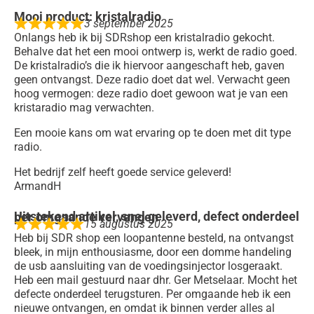
Mooi product: kristalradio
3 september 2025
Onlangs heb ik bij SDRshop een kristalradio gekocht.
Behalve dat het een mooi ontwerp is, werkt de radio goed.
De kristalradio’s die ik hiervoor aangeschaft heb, gaven
geen ontvangst. Deze radio doet dat wel. Verwacht geen
hoog vermogen: deze radio doet gewoon wat je van een
kristaradio mag verwachten.
Een mooie kans om wat ervaring op te doen met dit type
radio.
Het bedrijf zelf heeft goede service geleverd!
ArmandH
Uitstekend artikel, snel geleverd, defect onderdeel per omgaande vervangen
15 augustus 2025
Heb bij SDR shop een loopantenne besteld, na ontvangst
bleek, in mijn enthousiasme, door een domme handeling
de usb aansluiting van de voedingsinjector losgeraakt.
Heb een mail gestuurd naar dhr. Ger Metselaar. Mocht het
defecte onderdeel terugsturen. Per omgaande heb ik een
nieuwe ontvangen, en omdat ik binnen verder alles al