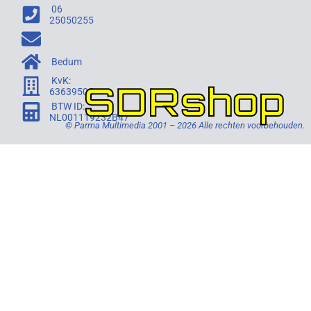
06
25050255
Bedum
KvK:
SDRshop
63639505
BTW ID:
NL001119232B47
© Parma Multimedia 2001 – 2026 Alle rechten voorbehouden.