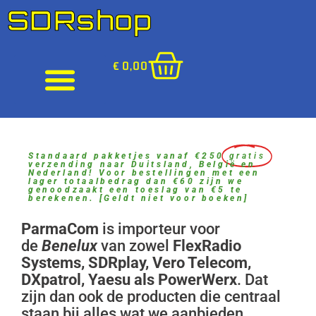
SDRshop
€
0,00
Standaard pakketjes vanaf €250
gratis
verzending naar Duitsland, België en
Nederland! Voor bestellingen met een
lager totaalbedrag dan €60 zijn we
genoodzaakt een toeslag van €5 te
berekenen. [Geldt niet voor boeken]
ParmaCom
is importeur voor
de
Benelux
van zowel
FlexRadio
Systems,
SDRplay, Vero Telecom,
DXpatrol, Yaesu als PowerWerx
. Dat
zijn dan ook de producten die centraal
staan bij alles wat we aanbieden.