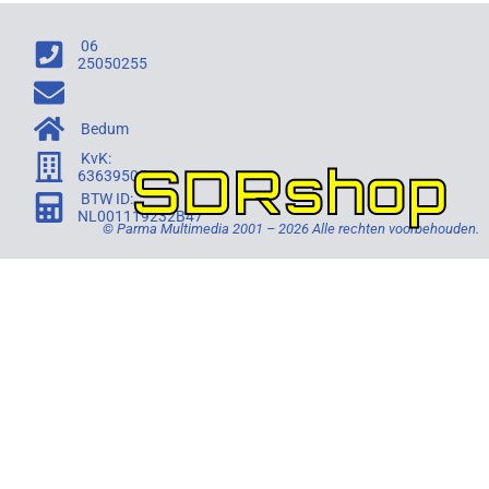
06
25050255
Bedum
KvK:
SDRshop
63639505
BTW ID:
NL001119232B47
© Parma Multimedia 2001 – 2026 Alle rechten voorbehouden.