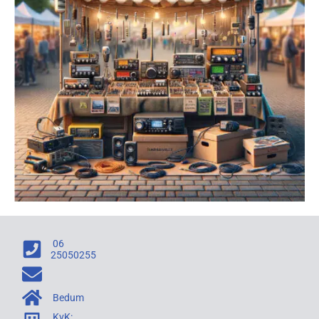
06
25050255
Bedum
KvK: