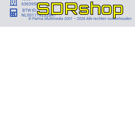
SDRshop
63639505
BTW ID:
NL001119232B47
© Parma Multimedia 2001 – 2026 Alle rechten voorbehouden.