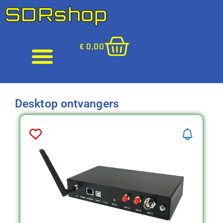
SDRshop
€
0,00
Desktop ontvangers