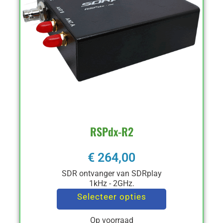
RSPdx-R2
€
264,00
SDR ontvanger van SDRplay
1kHz - 2GHz.
Selecteer opties
Op voorraad