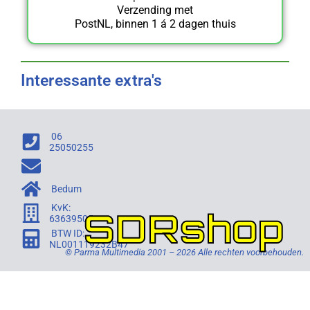
Verzending met
PostNL, binnen 1 á 2 dagen thuis
Interessante extra's
06
25050255
Bedum
KvK:
SDRshop
63639505
BTW ID:
NL001119232B47
© Parma Multimedia 2001 – 2026 Alle rechten voorbehouden.