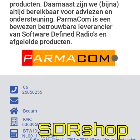
producten. Daarnaast zijn we (bijna)
altijd bereikbaar voor adviezen en
ondersteuning. ParmaCom is een
bewezen betrouwbare leverancier
van Software Defined Radio’s en
afgeleide producten.
06
25050255
Bedum
KvK:
SDRshop
63639505
BTW ID:
NL001119232B47
© Parma Multimedia 2001 – 2026 Alle rechten voorbehouden.