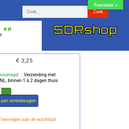
Translate »
Zoek
SDRshop
ë en
e
€
3,25
 voorraad
|
Verzending met
NL, binnen 1 á 2 dagen thuis
 aan winkelwagen
Toevoegen aan de wachtlijst