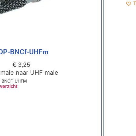
T
DP-BNCf-UHFm
€
3,25
emale naar UHF male
-BNCF-UHFM
verzicht