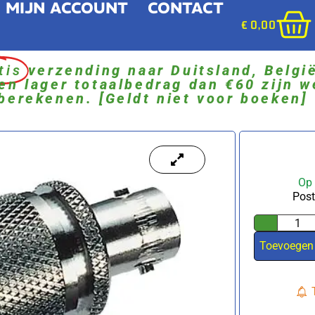
MIJN ACCOUNT
CONTACT
€
0,00
tis
verzending naar Duitsland, Belgi
en lager totaalbedrag dan €60 zijn w
berekenen. [Geldt niet voor boeken]
Op
Post
Toevoegen