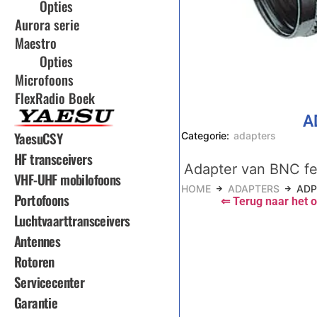
Opties
Aurora serie
Maestro
Opties
Microfoons
FlexRadio Boek
A
YaesuCSY
Categorie:
adapters
HF transceivers
Adapter van BNC f
VHF-UHF mobilofoons
HOME
ADAPTERS
ADP
Portofoons
⇐ Terug naar het o
Luchtvaarttransceivers
Antennes
Rotoren
Servicecenter
Garantie