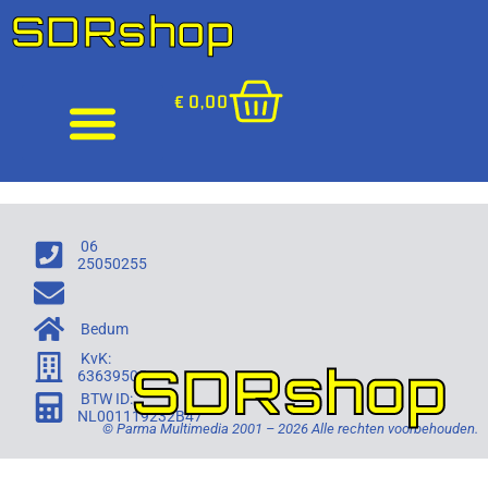
SDRshop
€
0,00
06
25050255
Bedum
KvK:
SDRshop
63639505
BTW ID:
NL001119232B47
© Parma Multimedia 2001 – 2026 Alle rechten voorbehouden.