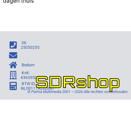
dagen thuis
06
25050255
Bedum
KvK:
SDRshop
63639505
BTW ID:
NL001119232B47
© Parma Multimedia 2001 – 2026 Alle rechten voorbehouden.