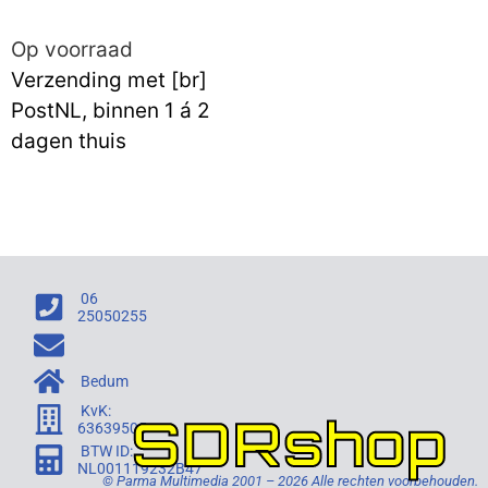
Op voorraad
Verzending met [br]
PostNL, binnen 1 á 2
dagen thuis
06
25050255
Bedum
KvK:
SDRshop
63639505
BTW ID:
NL001119232B47
© Parma Multimedia 2001 – 2026 Alle rechten voorbehouden.