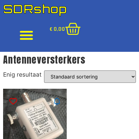
SDRshop
€
0,00
Antenneversterkers
Enig resultaat