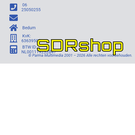
06
25050255
Bedum
KvK:
SDRshop
63639505
BTW ID:
NL001119232B47
© Parma Multimedia 2001 – 2026 Alle rechten voorbehouden.