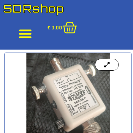
SDRshop
€
0,00