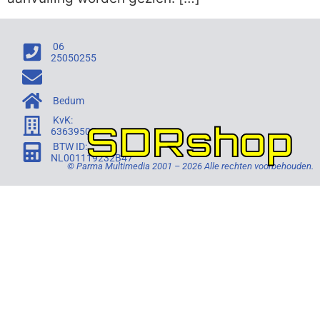
06
25050255
Bedum
KvK:
SDRshop
63639505
BTW ID:
NL001119232B47
© Parma Multimedia 2001 – 2026 Alle rechten voorbehouden.