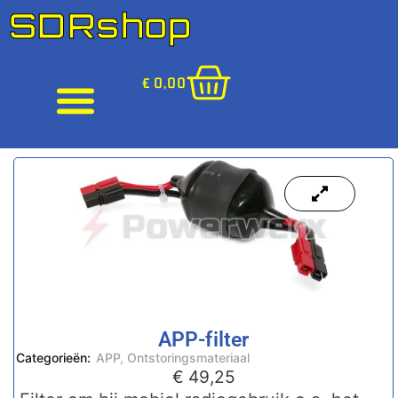
SDRshop
€
0,00
APP-filter
Categorieën:
APP
,
Ontstoringsmateriaal
€
49,25