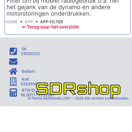
Filter om bij mobiel radiogebruik o.a. het
het gejank van de dynamo en andere
motorstoringen onderdrukken.
HOME
APP
APP-FILTER
⇐ Terug naar het overzicht
06
25050255
Bedum
KvK:
SDRshop
63639505
BTW ID:
NL001119232B47
© Parma Multimedia 2001 – 2026 Alle rechten voorbehouden.