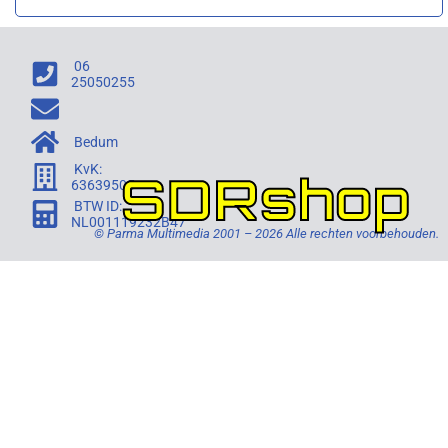
06
25050255
Bedum
KvK:
SDRshop
63639505
BTW ID:
NL001119232B47
© Parma Multimedia 2001 – 2026 Alle rechten voorbehouden.