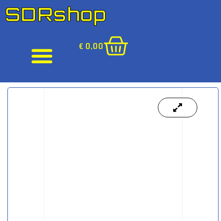
SDRshop
€
0,00