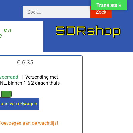
Translate »
Zoek
SDRshop
ë en
e
€
6,35
voorraad
|
Verzending met
NL, binnen 1 á 2 dagen thuis
 aan winkelwagen
Toevoegen aan de wachtlijst