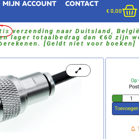
MIJN ACCOUNT
CONTACT
€
0,00
tis
verzending naar Duitsland, Belgi
en lager totaalbedrag dan €60 zijn w
berekenen. [Geldt niet voor boeken]
Op 
Post
Toevoegen