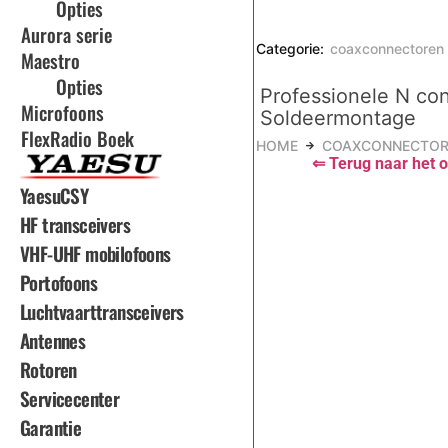
Opties
Aurora serie
Categorie:
coaxconnectoren
Maestro
Opties
Professionele N co
Microfoons
Soldeermontage
FlexRadio Boek
HOME
COAXCONNECTOR
⇐ Terug naar het o
YaesuCSY
HF transceivers
VHF-UHF mobilofoons
Portofoons
Luchtvaarttransceivers
Antennes
Rotoren
Servicecenter
Garantie