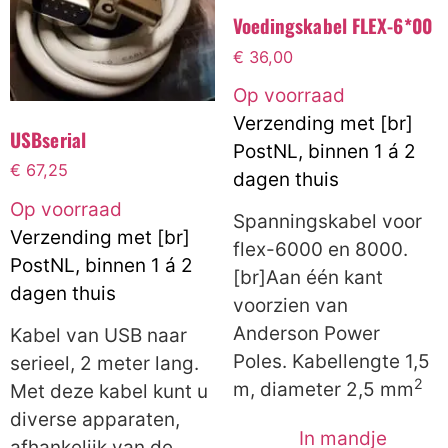
Voedingskabel FLEX-6*00
€
36,00
Op voorraad
Verzending met [br]
USBserial
PostNL, binnen 1 á 2
€
67,25
dagen thuis
Op voorraad
Spanningskabel voor
Verzending met [br]
flex-6000 en 8000.
PostNL, binnen 1 á 2
[br]Aan één kant
dagen thuis
voorzien van
Anderson Power
Kabel van USB naar
Poles. Kabellengte 1,5
serieel, 2 meter lang.
2
m, diameter 2,5 mm
Met deze kabel kunt u
diverse apparaten,
In mandje
afhankelijk van de