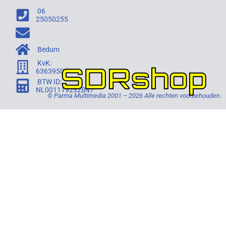
06
25050255
Bedum
KvK:
SDRshop
63639505
BTW ID:
NL001119232B47
© Parma Multimedia 2001 – 2026 Alle rechten voorbehouden.