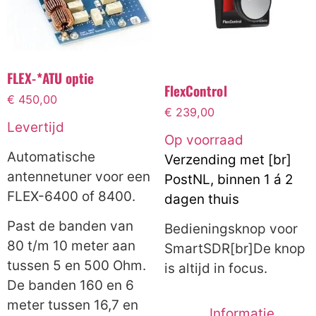
FLEX-*ATU optie
FlexControl
€
450,00
€
239,00
Levertijd
Op voorraad
Automatische
Verzending met [br]
antennetuner voor een
PostNL, binnen 1 á 2
FLEX-6400 of 8400.
dagen thuis
Past de banden van
Bedieningsknop voor
80 t/m 10 meter aan
SmartSDR[br]De knop
tussen 5 en 500 Ohm.
is altijd in focus.
De banden 160 en 6
meter tussen 16,7 en
Informatie