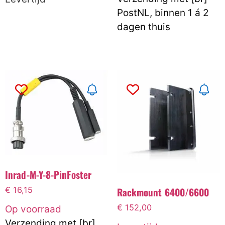
PostNL, binnen 1 á 2
dagen thuis
Inrad-M-Y-8-PinFoster
Rackmount 6400/6600
€
16,15
€
152,00
Op voorraad
Verzending met [br]