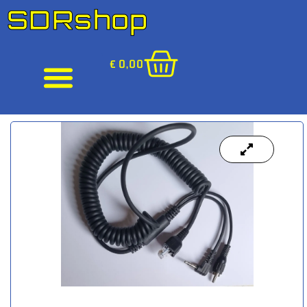
SDRshop
€
0,00