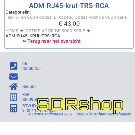
ADM-RJ45-krul-TRS-RCA
Categorieën:
Flex-6- en 8000 opties
,
LFkabels
,
Opties voor de 8000 serie
€
43,00
HOME
OPTIES VOOR DE 8000 SERIE
ADM-RJ45-KRUL-TRS-RCA
⇐ Terug naar het overzicht
06
25050255
Bedum
KvK:
SDRshop
63639505
BTW ID:
NL001119232B47
© Parma Multimedia 2001 – 2026 Alle rechten voorbehouden.