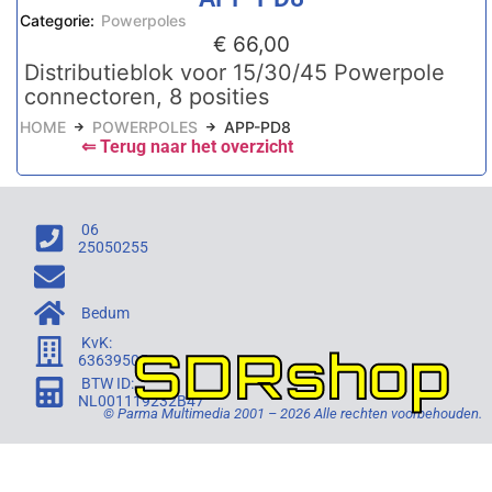
Categorie:
Powerpoles
€
66,00
Distributieblok voor 15/30/45 Powerpole
connectoren, 8 posities
HOME
POWERPOLES
APP-PD8
⇐ Terug naar het overzicht
06
25050255
Bedum
KvK:
SDRshop
63639505
BTW ID:
NL001119232B47
© Parma Multimedia 2001 – 2026 Alle rechten voorbehouden.