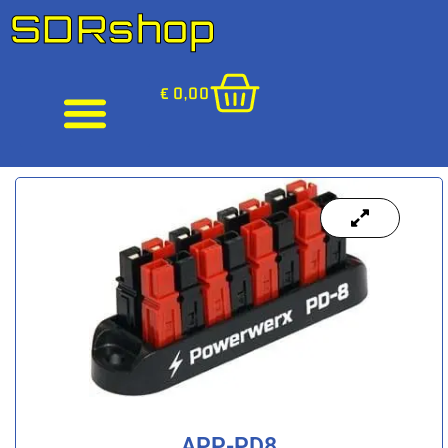
SDRshop
€
0,00
APP-PD8