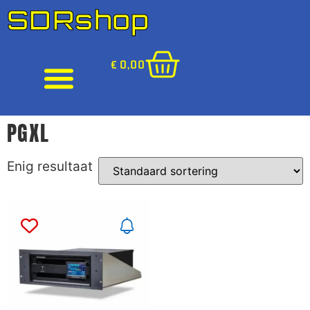
SDRshop
€
0,00
PGXL
Enig resultaat