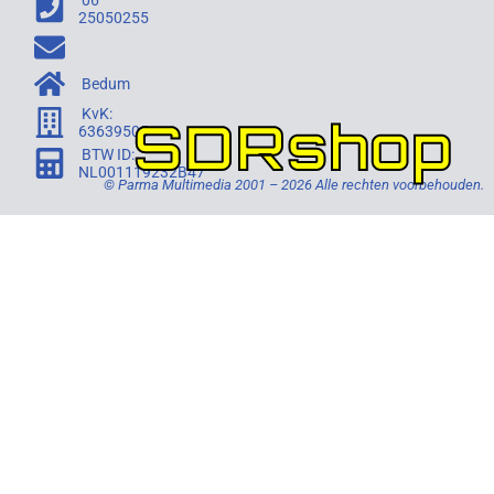
06
25050255
Bedum
KvK:
SDRshop
63639505
BTW ID:
NL001119232B47
© Parma Multimedia 2001 – 2026 Alle rechten voorbehouden.