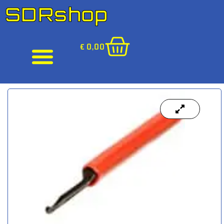
SDRshop
€
0,00