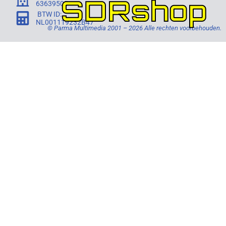
SDRshop
63639505
BTW ID:
NL001119232B47
© Parma Multimedia 2001 – 2026 Alle rechten voorbehouden.