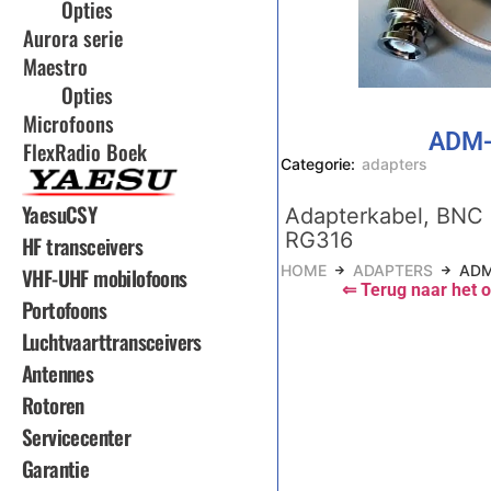
Opties
Aurora serie
Maestro
Opties
Microfoons
ADM-
FlexRadio Boek
Categorie:
adapters
YaesuCSY
Adapterkabel, BNC 
RG316
HF transceivers
HOME
ADAPTERS
ADM
VHF-UHF mobilofoons
⇐ Terug naar het o
Portofoons
Luchtvaarttransceivers
Antennes
Rotoren
Servicecenter
Garantie