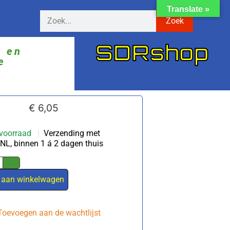
Translate »
Zoek
SDRshop
ë en
e
€
6,05
voorraad
|
Verzending met
NL, binnen 1 á 2 dagen thuis
 aan winkelwagen
Toevoegen aan de wachtlijst