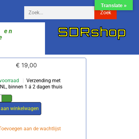
Translate »
Zoek
SDRshop
ë en
e
€
19,00
voorraad
|
Verzending met
NL, binnen 1 á 2 dagen thuis
 aan winkelwagen
Toevoegen aan de wachtlijst