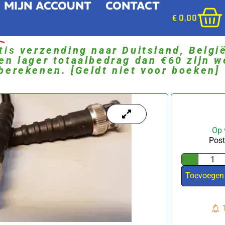
MIJN ACCOUNT
CONTACT
€
0,00
tis
verzending naar Duitsland, Belgi
en lager totaalbedrag dan €60 zijn w
berekenen. [Geldt niet voor boeken]
Op 
Post
Toevoegen