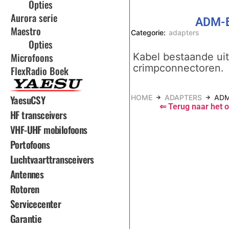
Opties
Aurora serie
ADM-
Maestro
Categorie:
adapters
Opties
Microfoons
Kabel bestaande ui
crimpconnectoren.
FlexRadio Boek
YaesuCSY
HOME
ADAPTERS
ADM
⇐ Terug naar het o
HF transceivers
VHF-UHF mobilofoons
Portofoons
Luchtvaarttransceivers
Antennes
Rotoren
Servicecenter
Garantie