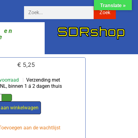
Translate »
Zoek
SDRshop
ë en
e
€
5,25
voorraad
|
Verzending met
NL, binnen 1 á 2 dagen thuis
 aan winkelwagen
Toevoegen aan de wachtlijst