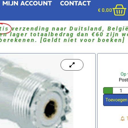
MIJN ACCOUNT
CONTACT
€
0,00
tis
verzending naar Duitsland, Belgi
en lager totaalbedrag dan €60 zijn w
berekenen. [Geldt niet voor boeken]
Op 
Post
Toevoegen