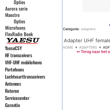
Opties
Aurora serie
Maestro
Opties
Microfoons
Categorie:
adapters
FlexRadio Boek
Adapter UHF femal
YaesuCSY
HOME
ADAPTERS
ADF
⇐ Terug naar het o
HF transceivers
VHF-UHF mobilofoons
Portofoons
Luchtvaarttransceivers
Antennes
Rotoren
Servicecenter
Garantie