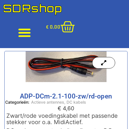
SDRshop
€
0,00
ADP-DCm-2.1-100-zw/rd-open
Categorieën:
Actieve antennes
,
DC kabels
€
4,60
Zwart/rode voedingskabel met passende
stekker voor o.a. MidiActief.