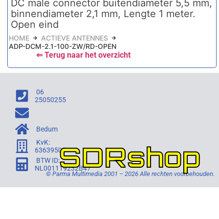
DC male connector buitendiameter 5,5 mm,
binnendiameter 2,1 mm, Lengte 1 meter.
Open eind
HOME
ACTIEVE ANTENNES
ADP-DCM-2.1-100-ZW/RD-OPEN
⇐ Terug naar het overzicht
06
25050255
Bedum
KvK:
SDRshop
63639505
BTW ID:
NL001119232B47
© Parma Multimedia 2001 – 2026 Alle rechten voorbehouden.