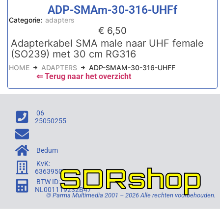
ADP-SMAm-30-316-UHFf
Categorie:
adapters
€
6,50
Adapterkabel SMA male naar UHF female
(SO239) met 30 cm RG316
HOME
ADAPTERS
ADP-SMAM-30-316-UHFF
⇐ Terug naar het overzicht
06
25050255
Bedum
KvK:
SDRshop
63639505
BTW ID:
NL001119232B47
© Parma Multimedia 2001 – 2026 Alle rechten voorbehouden.