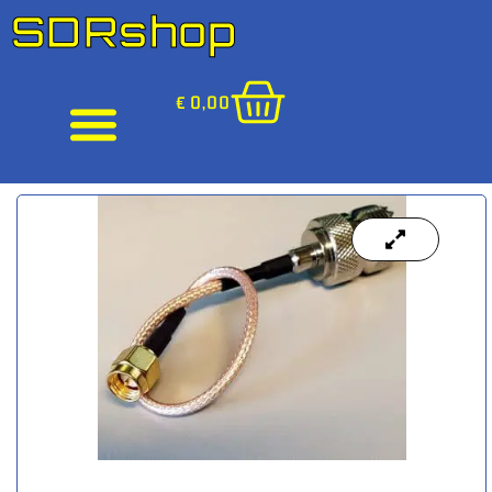
SDRshop
€
0,00