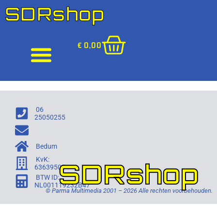
SDRshop
€
0,00
06
25050255
Bedum
KvK:
SDRshop
63639505
BTW ID:
NL001119232B47
© Parma Multimedia 2001 – 2026 Alle rechten voorbehouden.