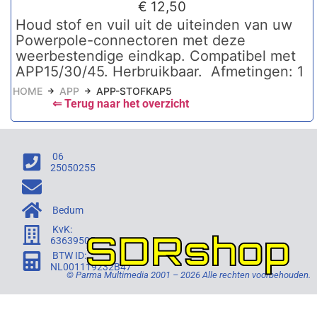
€
12,50
Houd stof en vuil uit de uiteinden van uw
Powerpole-connectoren met deze
weerbestendige eindkap. Compatibel met
APP15/30/45. Herbruikbaar. Afmetingen: 1
HOME
APP
APP-STOFKAP5
⇐ Terug naar het overzicht
06
25050255
Bedum
KvK:
SDRshop
63639505
BTW ID:
NL001119232B47
© Parma Multimedia 2001 – 2026 Alle rechten voorbehouden.