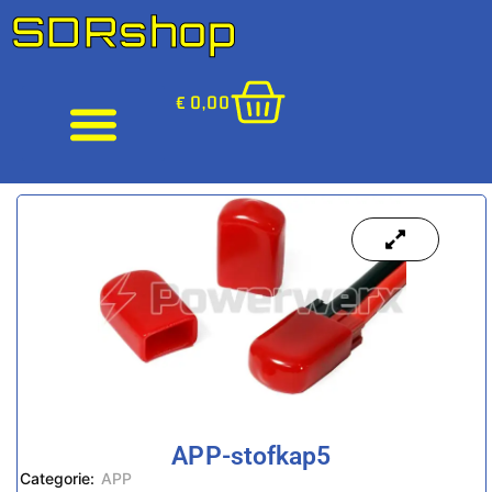
SDRshop
€
0,00
APP-stofkap5
Categorie:
APP