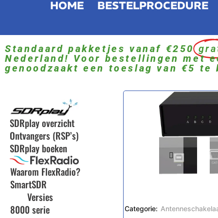
HOME
BESTELPROCEDURE
Standaard pakketjes vanaf €250
gra
Nederland! Voor bestellingen met e
genoodzaakt een toeslag van €5 te 
SDRplay overzicht
Ontvangers (RSP’s)
SDRplay boeken
Waarom FlexRadio?
SmartSDR
Versies
8000 serie
Categorie:
Antenneschakela