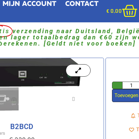
MIJN ACCOUNT
CONTACT
€
0,00
tis
verzending naar Duitsland, Belgi
en lager totaalbedrag dan €60 zijn w
berekenen. [Geldt niet voor boeken]
Toevoegen
B2BCD
T
ars