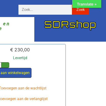
Translate »
Zoek
SDRshop
ë en
e
€
230,00
Levertijd
 aan winkelwagen
Toevoegen aan de wachtlijst
oevoegen aan de verlanglijst