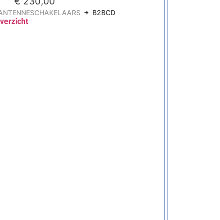
€
230,00
ANTENNESCHAKELAARS
B2BCD
verzicht