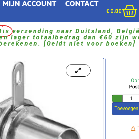
MIJN ACCOUNT
CONTACT
€
0,00
tis
verzending naar Duitsland, Belgi
en lager totaalbedrag dan €60 zijn w
berekenen. [Geldt niet voor boeken]
Op 
Post
Toevoegen