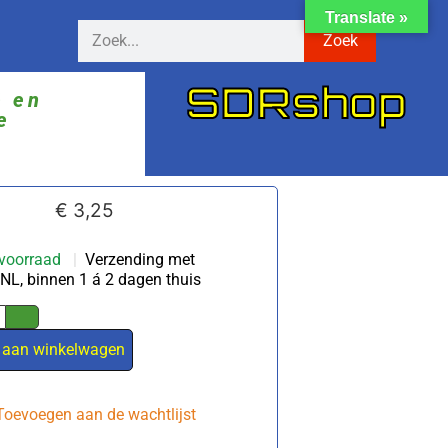
Translate »
Zoek
SDRshop
ë en
e
€
3,25
voorraad
|
Verzending met
NL, binnen 1 á 2 dagen thuis
 aan winkelwagen
Toevoegen aan de wachtlijst