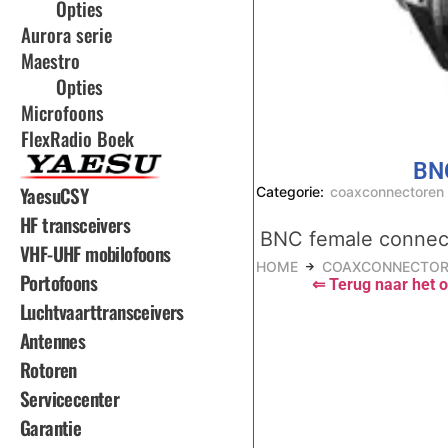
Opties
Aurora serie
Maestro
Opties
Microfoons
FlexRadio Boek
BN
YaesuCSY
Categorie:
coaxconnectoren
HF transceivers
BNC female connec
VHF-UHF mobilofoons
HOME
COAXCONNECTOR
Portofoons
⇐ Terug naar het o
Luchtvaarttransceivers
Antennes
Rotoren
Servicecenter
Garantie