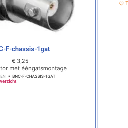
T
C-F-chassis-1gat
€
3,25
tor met ééngatsmontage
EN
BNC-F-CHASSIS-1GAT
verzicht