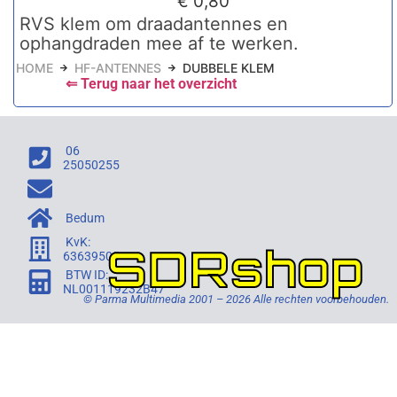
€
0,80
RVS klem om draadantennes en
ophangdraden mee af te werken.
HOME
HF-ANTENNES
DUBBELE KLEM
⇐ Terug naar het overzicht
06
25050255
Bedum
KvK:
SDRshop
63639505
BTW ID:
NL001119232B47
© Parma Multimedia 2001 – 2026 Alle rechten voorbehouden.