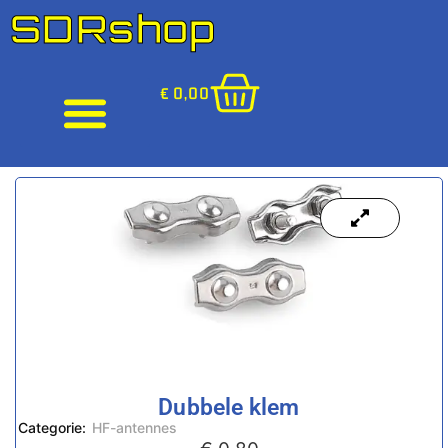
SDRshop
€
0,00
Dubbele klem
Categorie:
HF-antennes