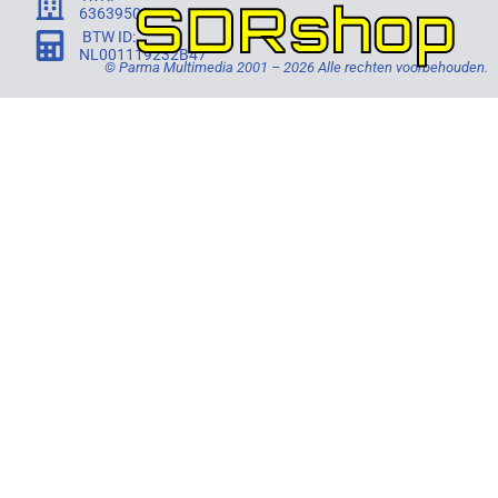
SDRshop
63639505
BTW ID:
NL001119232B47
© Parma Multimedia 2001 – 2026 Alle rechten voorbehouden.