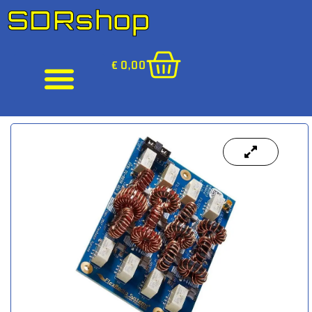
SDRshop
€
0,00