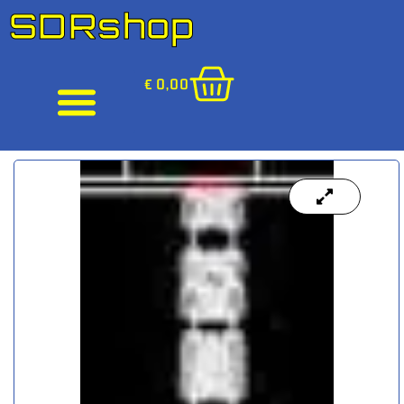
SDRshop
€
0,00