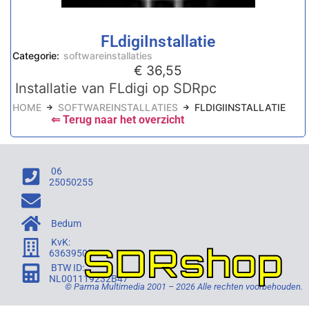
FLdigiInstallatie
Categorie:
softwareinstallaties
€
36,55
Installatie van FLdigi op SDRpc
HOME
SOFTWAREINSTALLATIES
FLDIGIINSTALLATIE
⇐ Terug naar het overzicht
06
25050255
Bedum
KvK:
SDRshop
63639505
BTW ID:
NL001119232B47
© Parma Multimedia 2001 – 2026 Alle rechten voorbehouden.