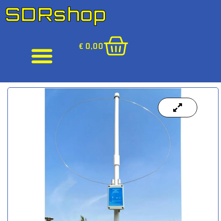
SDRshop
€
0,00