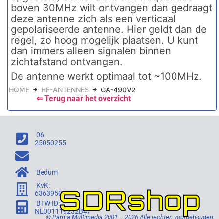
boven 30MHz wilt ontvangen dan gedraagt
deze antenne zich als een verticaal
gepolariseerde antenne. Hier geldt dan de
regel, zo hoog mogelijk plaatsen. U kunt
dan immers alleen signalen binnen
zichtafstand ontvangen.
De antenne werkt optimaal tot ~100MHz.
HOME
HF-ANTENNES
GA-490V2
⇐ Terug naar het overzicht
06
25050255
Bedum
KvK:
SDRshop
63639505
BTW ID:
NL001119232B47
© Parma Multimedia 2001 – 2026 Alle rechten voorbehouden.