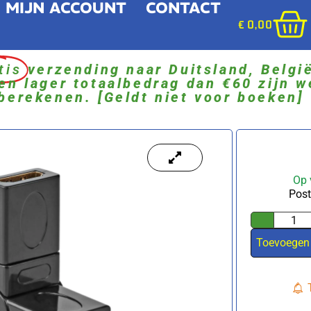
MIJN ACCOUNT
CONTACT
€
0,00
tis
verzending naar Duitsland, Belgi
en lager totaalbedrag dan €60 zijn w
berekenen. [Geldt niet voor boeken]
Op 
Post
Toevoegen