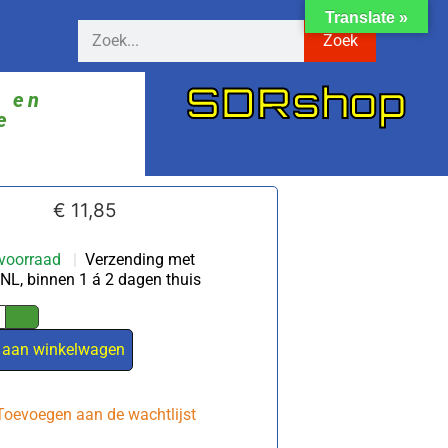
Translate »
Zoek
SDRshop
ë en
e
€
11,85
voorraad
|
Verzending met
NL, binnen 1 á 2 dagen thuis
 aan winkelwagen
Toevoegen aan de wachtlijst