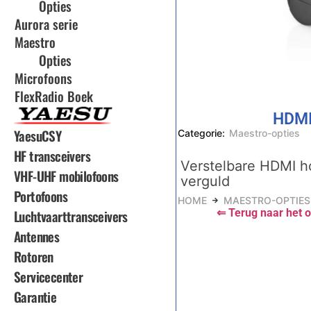
Opties
Aurora serie
Maestro
Opties
Microfoons
FlexRadio Boek
HDMI
YaesuCSY
Categorie:
Maestro-opties
HF transceivers
Verstelbare HDMI h
VHF-UHF mobilofoons
verguld
Portofoons
HOME
MAESTRO-OPTIES
⇐ Terug naar het o
Luchtvaarttransceivers
Antennes
Rotoren
Servicecenter
Garantie