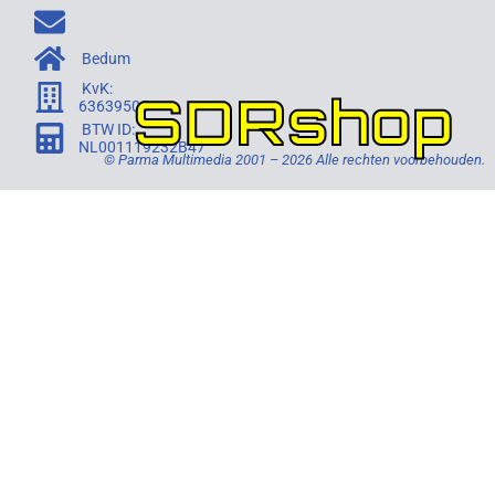
Bedum
KvK:
SDRshop
63639505
BTW ID:
NL001119232B47
© Parma Multimedia 2001 – 2026 Alle rechten voorbehouden.