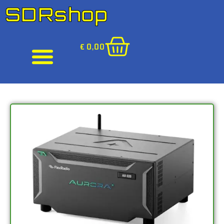
SDRshop
€
0,00