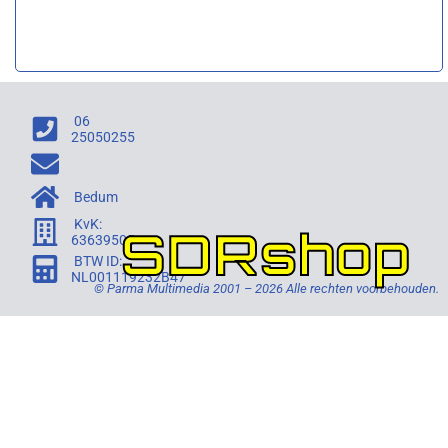
06
25050255
Bedum
KvK:
SDRshop
63639505
BTW ID:
NL001119232B47
© Parma Multimedia 2001 – 2026 Alle rechten voorbehouden.