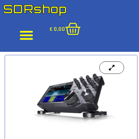
SDRshop
€
0,00