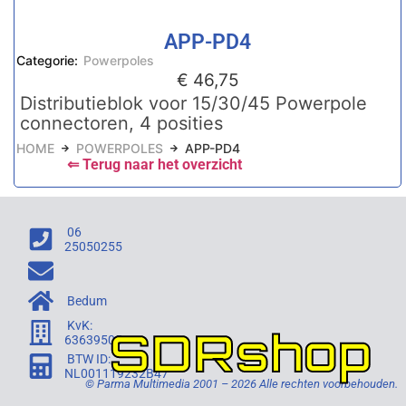
APP-PD4
Categorie:
Powerpoles
€
46,75
Distributieblok voor 15/30/45 Powerpole
connectoren, 4 posities
HOME
POWERPOLES
APP-PD4
⇐ Terug naar het overzicht
06
25050255
Bedum
KvK:
SDRshop
63639505
BTW ID:
NL001119232B47
© Parma Multimedia 2001 – 2026 Alle rechten voorbehouden.