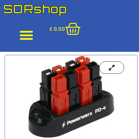
SDRshop
€
0,00