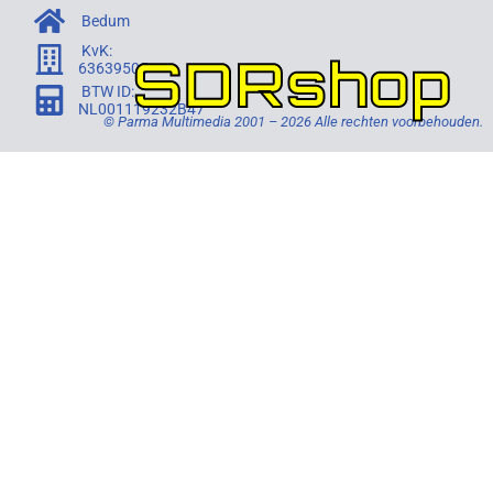
Bedum
KvK:
SDRshop
63639505
BTW ID:
NL001119232B47
© Parma Multimedia 2001 – 2026 Alle rechten voorbehouden.