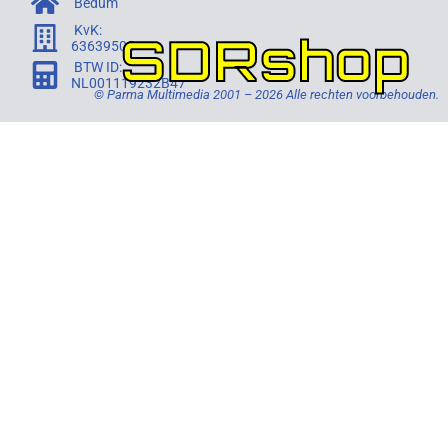
Bedum
KvK:
SDRshop
63639505
BTW ID:
NL001119232B47
© Parma Multimedia 2001 – 2026 Alle rechten voorbehouden.