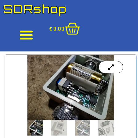
SDRshop
€
0,00