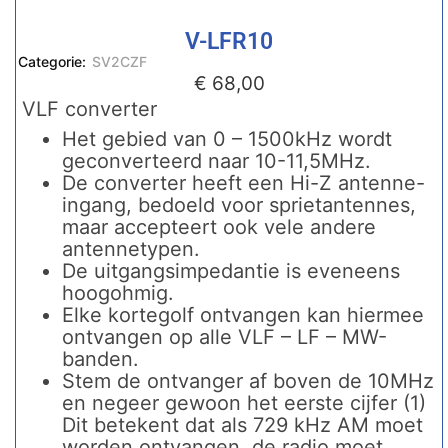
V-LFR10
Categorie:
SV2CZF
€
68,00
VLF converter
Het gebied van 0 – 1500kHz wordt
geconverteerd naar 10-11,5MHz.
De converter heeft een Hi-Z antenne-
ingang, bedoeld voor sprietantennes,
maar accepteert ook vele andere
antennetypen.
De uitgangsimpedantie is eveneens
hoogohmig.
Elke kortegolf ontvangen kan hiermee
ontvangen op alle VLF – LF – MW-
banden.
Stem de ontvanger af boven de 10MHz
en negeer gewoon het eerste cijfer (1)
Dit betekent dat als 729 kHz AM moet
worden ontvangen, de radio moet